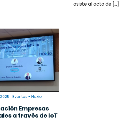
asiste al acto de [...]
e 2025
Eventos - Nexio
ización Empresas
ales a través de IoT