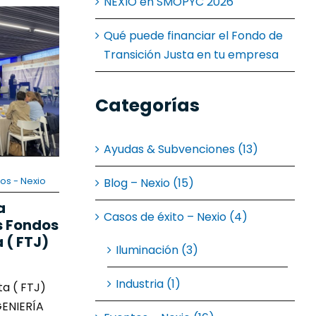
NEXIO en SMOPYC 2026
Qué puede financiar el Fondo de
Transición Justa en tu empresa
Categorías
Ayudas & Subvenciones (13)
os - Nexio
Blog – Nexio (15)
a
Casos de éxito – Nexio (4)
s Fondos
 ( FTJ)
Iluminación (3)
Industria (1)
ta ( FTJ)
GENIERÍA