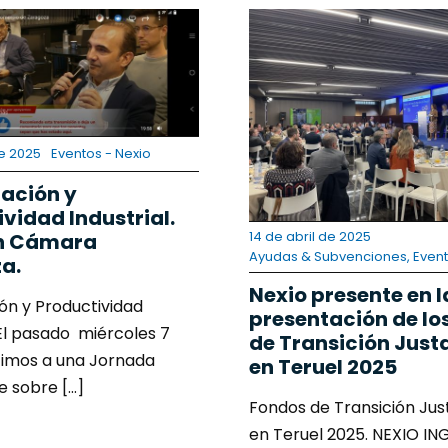
e 2025
Eventos - Nexio
zación y
vidad Industrial.
14 de abril de 2025
en Cámara
Ayudas & Subvenciones
,
Event
a.
Nexio presente en l
ión y Productividad
presentación de lo
. El pasado miércoles 7
de Transición Justa
timos a una Jornada
en Teruel 2025
 sobre [...]
Fondos de Transición Jus
en Teruel 2025. NEXIO IN