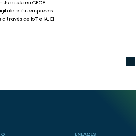
te Jornada en CEOE
gitalización empresas
s a través de IoT e IA. El
1
TO
ENLACES