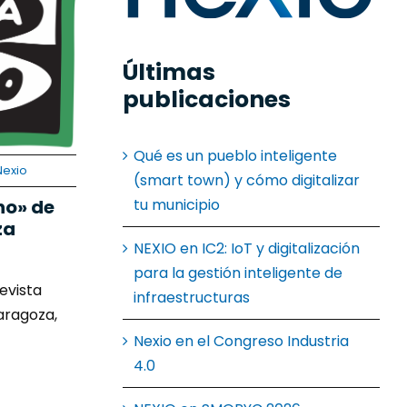
Últimas
publicaciones
Qué es un pueblo inteligente
Nexio
(smart town) y cómo digitalizar
tu municipio
no» de
za
NEXIO en IC2: IoT y digitalización
para la gestión inteligente de
evista
infraestructuras
aragoza,
Nexio en el Congreso Industria
4.0