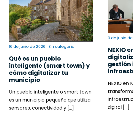
Contacto
9 de junio d
16 de junio de 2026
Sin categoría
NEXIO en
digitali
Qué es un pueblo
gestión 
inteligente (smart town) y
infraes
cómo digitalizar tu
municipio
NEXIO en I
transforma
Un pueblo inteligente o smart town
infraestru
es un municipio pequeño que utiliza
digital [...]
sensores, conectividad y [...]