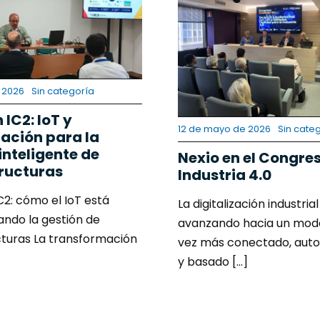
e 2026
Sin categoría
 IC2: IoT y
12 de mayo de 2026
Sin cate
zación para la
inteligente de
Nexio en el Congre
tructuras
Industria 4.0
C2: cómo el IoT está
La digitalización industria
ndo la gestión de
avanzando hacia un mod
cturas La transformación
vez más conectado, aut
y basado [...]