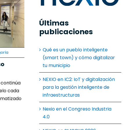
Últimas
publicaciones
Qué es un pueblo inteligente
goría
(smart town) y cómo digitalizar
so
tu municipio
NEXIO en IC2: IoT y digitalización
l continúa
para la gestión inteligente de
elo cada
infraestructuras
omatizado
Nexio en el Congreso Industria
4.0