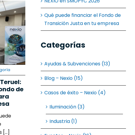
NEXIO en SMOPYC 2026
Qué puede financiar el Fondo de
Transición Justa en tu empresa
Categorías
Ayudas & Subvenciones (13)
goría
Blog – Nexio (15)
Teruel:
ondo de
Casos de éxito – Nexio (4)
ara
esa
Iluminación (3)
puede
Industria (1)
e
[...]