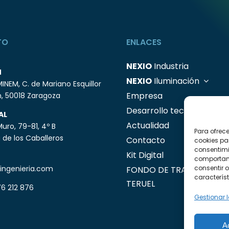
TO
ENLACES
NEXIO
Industria
N
NEXIO
Iluminación
MINEM, C. de Mariano Esquillor
Empresa
, 50018 Zaragoza
Desarrollo tecnológico
AL
Actualidad
uro, 79-81, 4º B
Para ofrec
 de los Caballeros
Contacto
cookies pa
)
consentimi
Kit Digital
comportami
ingenieria.com
consentir o
FONDO DE TRANSICION J
característ
TERUEL
6 212 876
Gestionar l
A