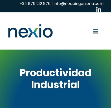
Skip
+34 876 212 876
|
info@nexioingenieria.com
to
content
Toggl
Navig
Industria
Iluminación
Productividad
Empresa
Industrial
Desarrollo tecnológico
Actualidad