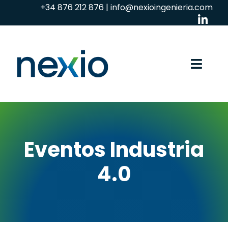
Skip
+34 876 212 876
|
info@nexioingenieria.com
to
content
Toggl
Navig
Industria
Iluminación
Eventos Industria
Empresa
4.0
Desarrollo tecnológico
Actualidad