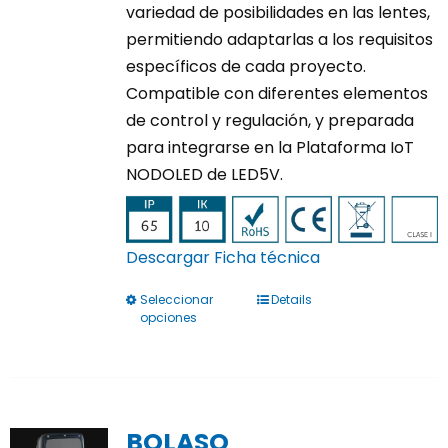
variedad de posibilidades en las lentes,
permitiendo adaptarlas a los requisitos
específicos de cada proyecto.
Compatible con diferentes elementos
de control y regulación, y preparada
para integrarse en la Plataforma IoT
NODOLED de LED5V.
Descargar Ficha técnica
Seleccionar
Details
Este
opciones
producto
tiene
múltiples
variantes.
BOLASO
Las