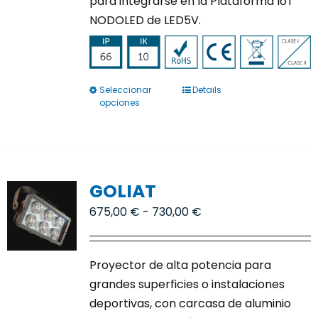
para integrarse en la Plataforma IoT
NODOLED de LED5V.
Seleccionar
Details
Este
opciones
producto
tiene
múltiples
variantes.
GOLIAT
Las
opciones
Rango
675,00
€
-
730,00
€
se
de
pueden
precios:
Proyector de alta potencia para
elegir
desde
grandes superficies o instalaciones
en
675,00 €
deportivas, con carcasa de aluminio
la
hasta