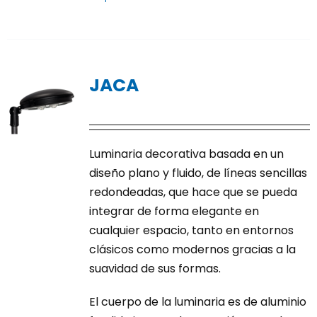
producto
tiene
múltiples
variantes.
JACA
Las
opciones
se
pueden
Luminaria decorativa basada en un
elegir
diseño plano y fluido, de líneas sencillas
en
redondeadas, que hace que se pueda
la
integrar de forma elegante en
página
cualquier espacio, tanto en entornos
de
clásicos como modernos gracias a la
producto
suavidad de sus formas.
El cuerpo de la luminaria es de aluminio