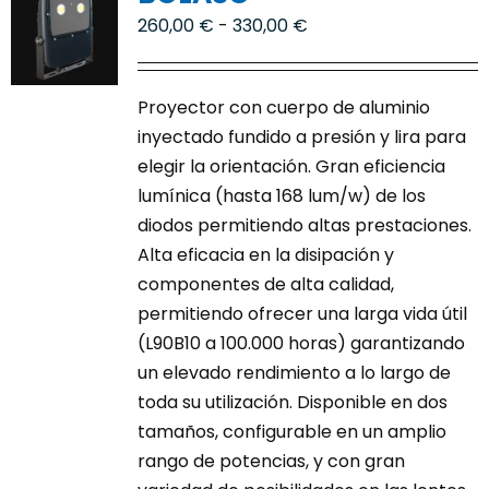
opciones
Rango
260,00
€
-
330,00
€
se
de
pueden
precios:
Proyector con cuerpo de aluminio
elegir
desde
inyectado fundido a presión y lira para
en
260,00 €
elegir la orientación. Gran eficiencia
la
hasta
lumínica (hasta 168 lum/w) de los
página
330,00 €
diodos permitiendo altas prestaciones.
de
Alta eficacia en la disipación y
producto
componentes de alta calidad,
permitiendo ofrecer una larga vida útil
(L90B10 a 100.000 horas) garantizando
un elevado rendimiento a lo largo de
toda su utilización. Disponible en dos
tamaños, configurable en un amplio
rango de potencias, y con gran