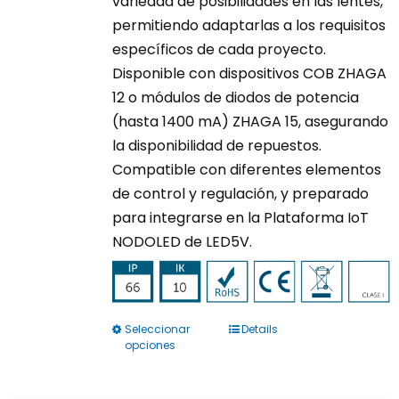
variedad de posibilidades en las lentes,
permitiendo adaptarlas a los requisitos
específicos de cada proyecto.
Disponible con dispositivos COB ZHAGA
12 o módulos de diodos de potencia
(hasta 1400 mA) ZHAGA 15, asegurando
la disponibilidad de repuestos.
Compatible con diferentes elementos
de control y regulación, y preparado
para integrarse en la Plataforma IoT
NODOLED de LED5V.
Seleccionar
Details
Este
opciones
producto
tiene