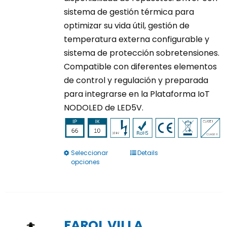
sistema de gestión térmica para
optimizar su vida útil, gestión de
temperatura externa configurable y
sistema de protección sobretensiones.
Compatible con diferentes elementos
de control y regulación y preparada
para integrarse en la Plataforma IoT
NODOLED de LED5V.
Seleccionar
Details
Este
opciones
producto
tiene
múltiples
variantes.
FAROL VILLA
Las