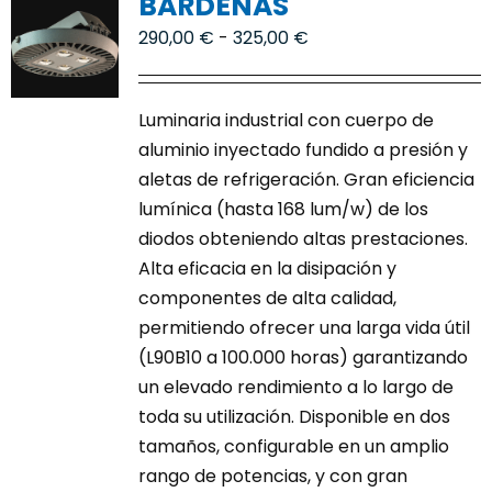
BARDENAS
Contacto
Rango
290,00
€
-
325,00
€
de
precios:
Luminaria industrial con cuerpo de
desde
aluminio inyectado fundido a presión y
290,00 €
aletas de refrigeración. Gran eficiencia
hasta
lumínica (hasta 168 lum/w) de los
325,00 €
diodos obteniendo altas prestaciones.
Alta eficacia en la disipación y
componentes de alta calidad,
permitiendo ofrecer una larga vida útil
(L90B10 a 100.000 horas) garantizando
un elevado rendimiento a lo largo de
toda su utilización. Disponible en dos
tamaños, configurable en un amplio
rango de potencias, y con gran