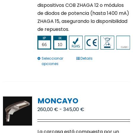
dispositivos COB ZHAGA 12 o módulos
de diodos de potencia (hasta 1400 mA)
ZHAGA 15, asegurando la disponibilidad
de repuestos.
Seleccionar
Details
Este
opciones
producto
tiene
múltiples
variantes.
MONCAYO
Las
opciones
Rango
260,00
€
-
345,00
€
se
de
pueden
precios:
La carcasa está compuesta por un
elegir