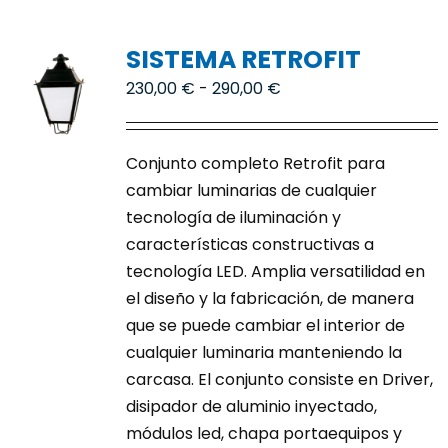
múltiples
variantes.
SISTEMA RETROFIT
Las
opciones
Rango
230,00
€
-
290,00
€
se
de
pueden
precios:
elegir
Conjunto completo Retrofit para
desde
en
cambiar luminarias de cualquier
230,00 €
la
tecnología de iluminación y
hasta
página
características constructivas a
290,00 €
de
tecnología LED. Amplia versatilidad en
producto
el diseño y la fabricación, de manera
que se puede cambiar el interior de
cualquier luminaria manteniendo la
carcasa. El conjunto consiste en Driver,
disipador de aluminio inyectado,
módulos led, chapa portaequipos y