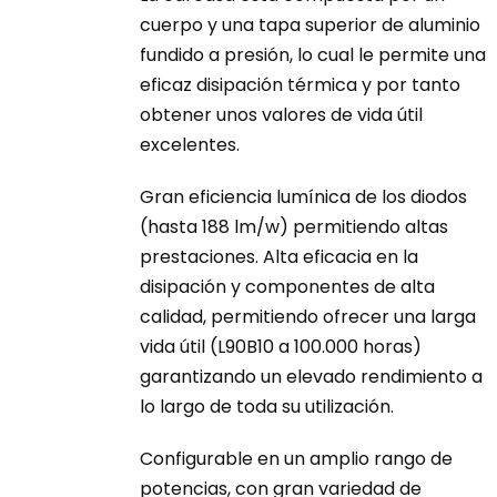
desde
cuerpo y una tapa superior de aluminio
en
260,00 €
fundido a presión, lo cual le permite una
la
hasta
eficaz disipación térmica y por tanto
página
345,00 €
obtener unos valores de vida útil
de
excelentes.
producto
Gran eficiencia lumínica de los diodos
(hasta 188 lm/w) permitiendo altas
prestaciones. Alta eficacia en la
disipación y componentes de alta
calidad, permitiendo ofrecer una larga
vida útil (L90B10 a 100.000 horas)
garantizando un elevado rendimiento a
lo largo de toda su utilización.
Configurable en un amplio rango de
potencias, con gran variedad de