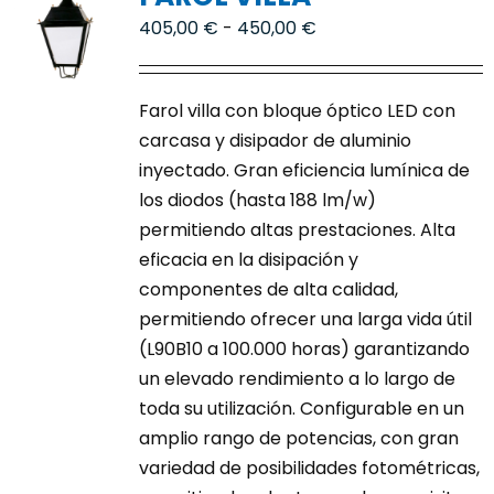
opciones
Rango
405,00
€
-
450,00
€
se
de
pueden
precios:
elegir
Farol villa con bloque óptico LED con
desde
en
carcasa y disipador de aluminio
405,00 €
la
inyectado. Gran eficiencia lumínica de
hasta
página
los diodos (hasta 188 lm/w)
450,00 €
de
permitiendo altas prestaciones. Alta
producto
eficacia en la disipación y
componentes de alta calidad,
permitiendo ofrecer una larga vida útil
(L90B10 a 100.000 horas) garantizando
un elevado rendimiento a lo largo de
toda su utilización. Configurable en un
amplio rango de potencias, con gran
variedad de posibilidades fotométricas,