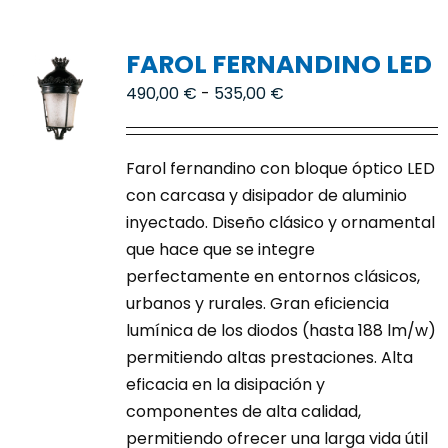
múltiples
variantes.
FAROL FERNANDINO LED
Las
opciones
Rango
490,00
€
-
535,00
€
se
de
pueden
precios:
Farol fernandino con bloque óptico LED
elegir
desde
con carcasa y disipador de aluminio
en
490,00 €
inyectado. Diseño clásico y ornamental
la
hasta
que hace que se integre
página
535,00 €
perfectamente en entornos clásicos,
de
urbanos y rurales. Gran eficiencia
producto
lumínica de los diodos (hasta 188 lm/w)
permitiendo altas prestaciones. Alta
eficacia en la disipación y
componentes de alta calidad,
permitiendo ofrecer una larga vida útil