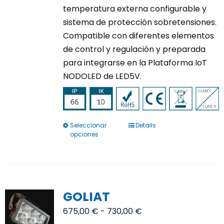
temperatura externa configurable y
sistema de protección sobretensiones.
Compatible con diferentes elementos
de control y regulación y preparada
para integrarse en la Plataforma IoT
NODOLED de LED5V.
Seleccionar
Details
Este
opciones
producto
tiene
múltiples
variantes.
GOLIAT
Las
opciones
Rango
675,00
€
-
730,00
€
se