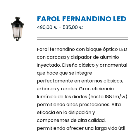
múltiples
variantes.
FAROL FERNANDINO LED
Las
opciones
Rango
490,00
€
-
535,00
€
se
de
pueden
precios:
Farol fernandino con bloque óptico LED
elegir
desde
con carcasa y disipador de aluminio
en
490,00 €
inyectado. Diseño clásico y ornamental
la
hasta
que hace que se integre
página
535,00 €
perfectamente en entornos clásicos,
de
urbanos y rurales. Gran eficiencia
producto
lumínica de los diodos (hasta 188 lm/w)
permitiendo altas prestaciones. Alta
eficacia en la disipación y
componentes de alta calidad,
permitiendo ofrecer una larga vida útil