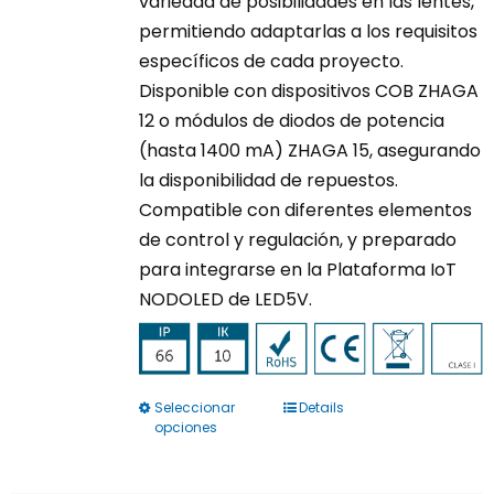
variedad de posibilidades en las lentes,
permitiendo adaptarlas a los requisitos
específicos de cada proyecto.
Disponible con dispositivos COB ZHAGA
12 o módulos de diodos de potencia
(hasta 1400 mA) ZHAGA 15, asegurando
la disponibilidad de repuestos.
Compatible con diferentes elementos
de control y regulación, y preparado
para integrarse en la Plataforma IoT
NODOLED de LED5V.
Seleccionar
Details
Este
opciones
producto
tiene