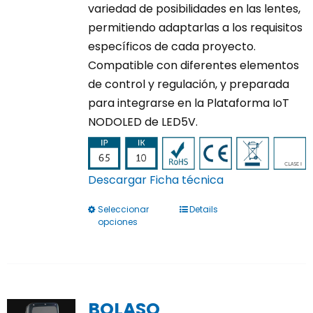
variedad de posibilidades en las lentes,
permitiendo adaptarlas a los requisitos
específicos de cada proyecto.
Compatible con diferentes elementos
de control y regulación, y preparada
para integrarse en la Plataforma IoT
NODOLED de LED5V.
Descargar Ficha técnica
Seleccionar
Details
Este
opciones
producto
tiene
múltiples
variantes.
BOLASO
Las