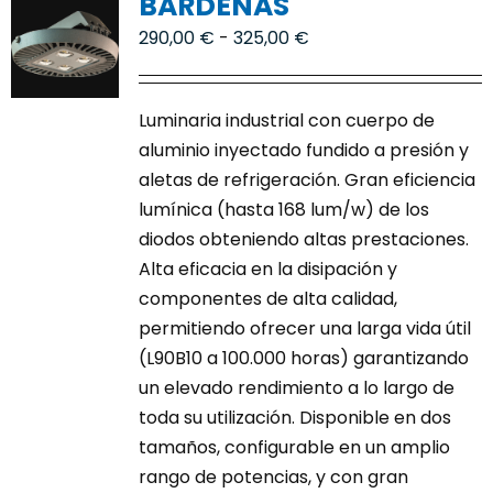
BARDENAS
Contacto
Rango
290,00
€
-
325,00
€
de
precios:
Luminaria industrial con cuerpo de
desde
aluminio inyectado fundido a presión y
290,00 €
aletas de refrigeración. Gran eficiencia
hasta
lumínica (hasta 168 lum/w) de los
325,00 €
diodos obteniendo altas prestaciones.
Alta eficacia en la disipación y
componentes de alta calidad,
permitiendo ofrecer una larga vida útil
(L90B10 a 100.000 horas) garantizando
un elevado rendimiento a lo largo de
toda su utilización. Disponible en dos
tamaños, configurable en un amplio
rango de potencias, y con gran