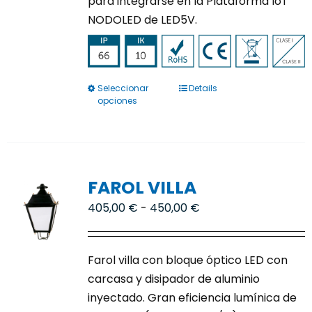
para integrarse en la Plataforma IoT
NODOLED de LED5V.
Seleccionar
Details
Este
opciones
producto
tiene
múltiples
variantes.
FAROL VILLA
Las
opciones
Rango
405,00
€
-
450,00
€
se
de
pueden
precios:
Farol villa con bloque óptico LED con
elegir
desde
carcasa y disipador de aluminio
en
405,00 €
inyectado. Gran eficiencia lumínica de
la
hasta