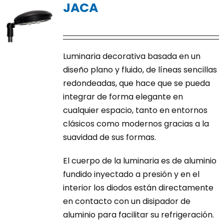
JACA
Las
opciones
se
pueden
Luminaria decorativa basada en un
elegir
diseño plano y fluido, de líneas sencillas
en
redondeadas, que hace que se pueda
la
integrar de forma elegante en
página
cualquier espacio, tanto en entornos
de
clásicos como modernos gracias a la
producto
suavidad de sus formas.
El cuerpo de la luminaria es de aluminio
fundido inyectado a presión y en el
interior los diodos están directamente
en contacto con un disipador de
aluminio para facilitar su refrigeración.