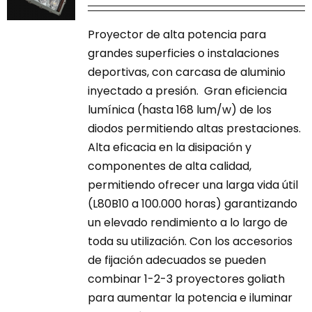
de
pueden
precios:
Proyector de alta potencia para
elegir
desde
grandes superficies o instalaciones
en
675,00 €
deportivas, con carcasa de aluminio
la
hasta
inyectado a presión. Gran eficiencia
página
730,00 €
lumínica (hasta 168 lum/w) de los
de
diodos permitiendo altas prestaciones.
producto
Alta eficacia en la disipación y
componentes de alta calidad,
permitiendo ofrecer una larga vida útil
(L80B10 a 100.000 horas) garantizando
un elevado rendimiento a lo largo de
toda su utilización. Con los accesorios
de fijación adecuados se pueden
combinar 1-2-3 proyectores goliath
para aumentar la potencia e iluminar