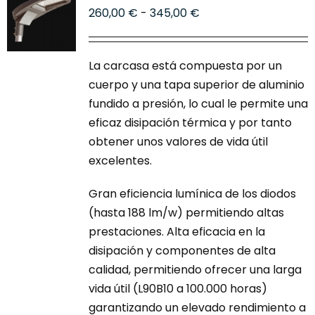
Rango
260,00
€
-
345,00
€
de
precios:
La carcasa está compuesta por un
desde
cuerpo y una tapa superior de aluminio
260,00 €
fundido a presión, lo cual le permite una
hasta
eficaz disipación térmica y por tanto
345,00 €
obtener unos valores de vida útil
excelentes.
Gran eficiencia lumínica de los diodos
(hasta 188 lm/w) permitiendo altas
prestaciones. Alta eficacia en la
disipación y componentes de alta
calidad, permitiendo ofrecer una larga
vida útil (L90B10 a 100.000 horas)
garantizando un elevado rendimiento a