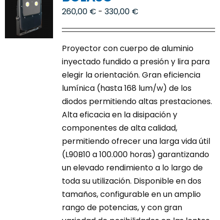
opciones
Rango
260,00
€
-
330,00
€
se
de
pueden
precios:
Proyector con cuerpo de aluminio
elegir
desde
inyectado fundido a presión y lira para
en
260,00 €
elegir la orientación. Gran eficiencia
la
hasta
lumínica (hasta 168 lum/w) de los
página
330,00 €
diodos permitiendo altas prestaciones.
de
Alta eficacia en la disipación y
producto
componentes de alta calidad,
permitiendo ofrecer una larga vida útil
(L90B10 a 100.000 horas) garantizando
un elevado rendimiento a lo largo de
toda su utilización. Disponible en dos
tamaños, configurable en un amplio
rango de potencias, y con gran