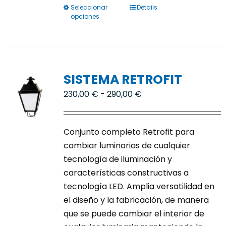
Seleccionar
Details
Este
opciones
producto
tiene
múltiples
variantes.
SISTEMA RETROFIT
Las
opciones
Rango
230,00
€
-
290,00
€
se
de
pueden
precios:
elegir
Conjunto completo Retrofit para
desde
en
cambiar luminarias de cualquier
230,00 €
la
tecnología de iluminación y
hasta
página
características constructivas a
290,00 €
de
tecnología LED. Amplia versatilidad en
producto
el diseño y la fabricación, de manera
que se puede cambiar el interior de