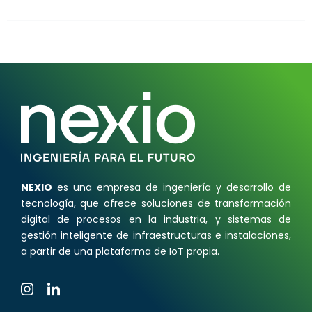
tiene
múltiples
variantes.
Las
opciones
se
pueden
elegir
en
la
NEXIO
es una empresa de ingeniería y desarrollo de
página
tecnología, que ofrece soluciones de transformación
de
digital de procesos en la industria, y sistemas de
producto
gestión inteligente de infraestructuras e instalaciones,
a partir de una plataforma de IoT propia.