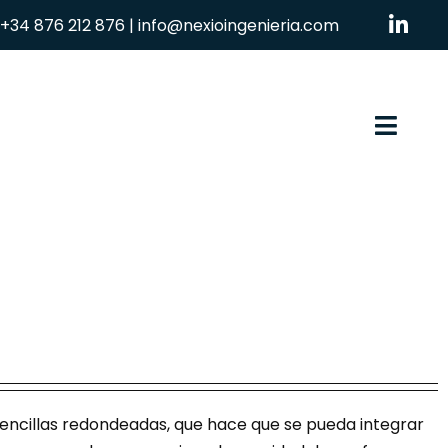
+34 876 212 876
|
info@nexioingenieria.com
Toggl
Navig
 sencillas redondeadas, que hace que se pueda integrar