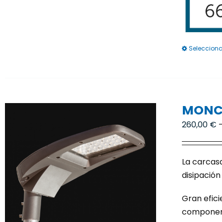
Selecciona
MONC
260,00
€
La carcasa
disipación
Gran efici
componente