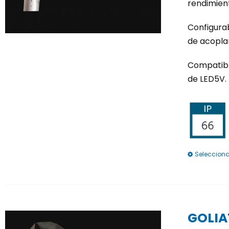
rendimient
Configurab
de acopla
Compatibl
de LED5V.
Selecciona
GOLIA