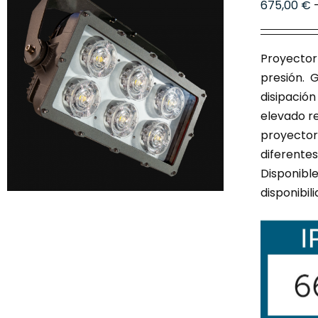
675,00
€
Proyector 
presión. G
disipación
elevado re
proyector
diferente
Disponibl
disponibil