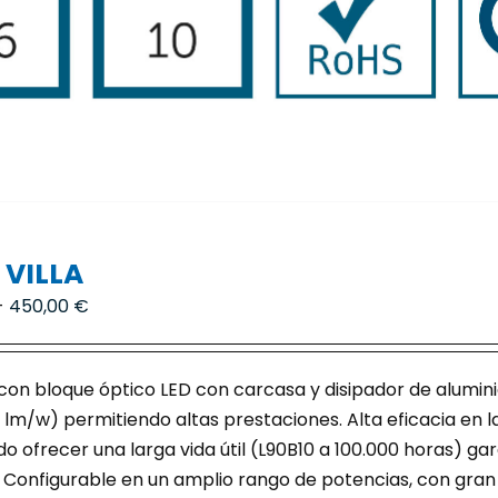
 VILLA
Rango
-
450,00
€
de
precios:
a con bloque óptico LED con carcasa y disipador de alumini
desde
 lm/w) permitiendo altas prestaciones. Alta eficacia en l
405,00 €
o ofrecer una larga vida útil (L90B10 a 100.000 horas) ga
hasta
n. Configurable en un amplio rango de potencias, con gra
450,00 €