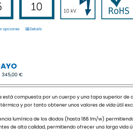
r opciones
Details
Este
producto
tiene
múltiples
variantes.
AYO
Las
Rango
-
345,00
€
opciones
de
se
precios:
pueden
 está compuesta por un cuerpo y una tapa superior de alu
desde
elegir
 térmica y por tanto obtener unos valores de vida útil ex
260,00 €
en
hasta
la
encia lumínica de los diodos (hasta 188 lm/w) permitiendo 
345,00 €
página
s de alta calidad, permitiendo ofrecer una larga vida út