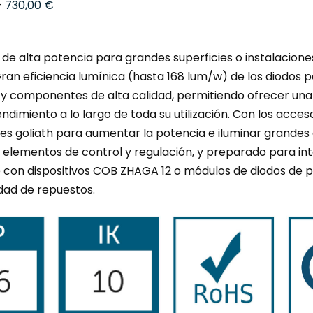
Rango
-
730,00
€
opciones
de
se
precios:
pueden
de alta potencia para grandes superficies o instalacione
desde
elegir
ran eficiencia lumínica (hasta 168 lum/w) de los diodos p
675,00 €
en
 y componentes de alta calidad, permitiendo ofrecer una 
hasta
la
ndimiento a lo largo de toda su utilización. Con los acc
730,00 €
página
es goliath para aumentar la potencia e iluminar grandes
de
s elementos de control y regulación, y preparado para i
producto
e con dispositivos COB ZHAGA 12 o módulos de diodos de 
idad de repuestos.