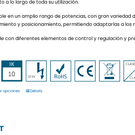
de
o a lo largo de toda su utilización.
producto
le en un amplio rango de potencias, con gran variedad de
miento y posicionamiento, permitiendo adaptarlas a los r
e con diferentes elementos de control y regulación y p
r opciones
Details
Este
producto
tiene
múltiples
variantes.
T
Las