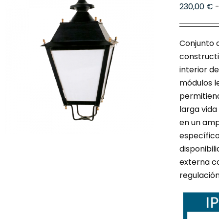
230,00
€
Conjunto c
constructi
interior d
módulos le
permitiend
larga vida
en un ampl
específic
disponibil
externa c
regulació