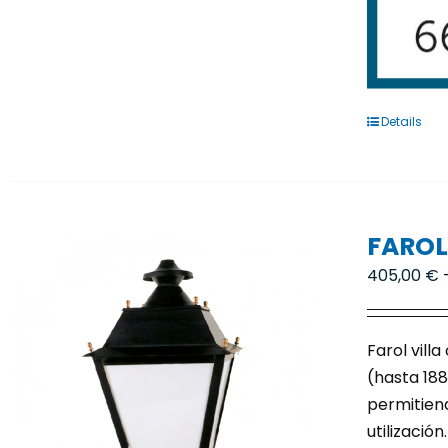
Details
FAROL
405,00
€
Farol vill
(hasta 188
permitiend
utilizació