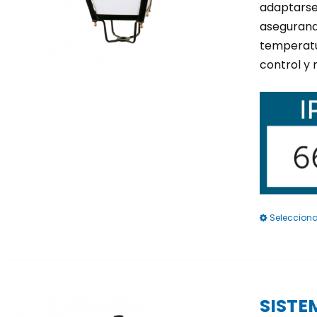
adaptarse 
asegurando
temperatu
control y
Selecciona
SISTE