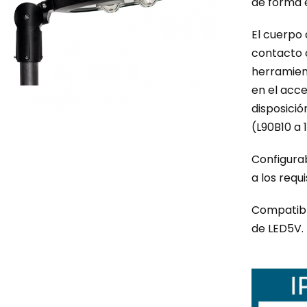
de forma 
Contacto
El cuerpo 
contacto c
herramient
en el acce
disposició
(L90B10 a 
Configurab
a los requ
Compatibl
de LED5V.