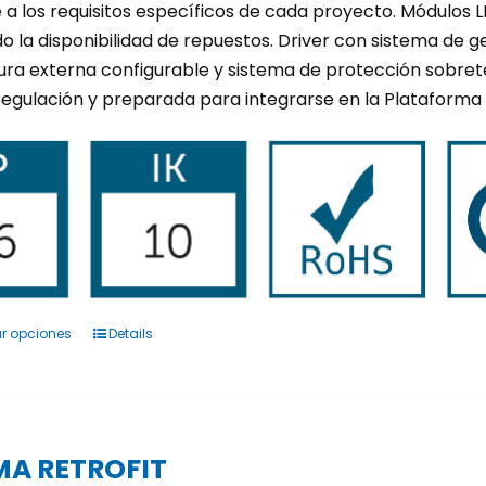
a los requisitos específicos de cada proyecto. Módulos 
 la disponibilidad de repuestos. Driver con sistema de ges
ra externa configurable y sistema de protección sobret
 regulación y preparada para integrarse en la Plataform
r opciones
Details
Este
producto
tiene
múltiples
variantes.
MA RETROFIT
Las