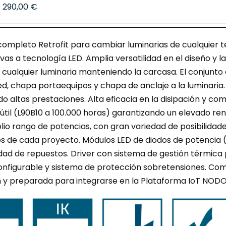
Rango
-
290,00
€
opciones
de
se
precios:
pueden
ompleto Retrofit para cambiar luminarias de cualquier t
desde
elegir
vas a tecnología LED. Amplia versatilidad en el diseño y 
230,00 €
en
e cualquier luminaria manteniendo la carcasa. El conjunto 
hasta
la
d, chapa portaequipos y chapa de anclaje a la luminaria.
290,00 €
página
o altas prestaciones. Alta eficacia en la disipación y c
de
 útil (L90B10 a 100.000 horas) garantizando un elevado ren
producto
io rango de potencias, con gran variedad de posibilidade
os de cada proyecto. Módulos LED de diodos de potencia 
idad de repuestos. Driver con sistema de gestión térmica 
onfigurable y sistema de protección sobretensiones. Com
n y preparada para integrarse en la Plataforma IoT NOD